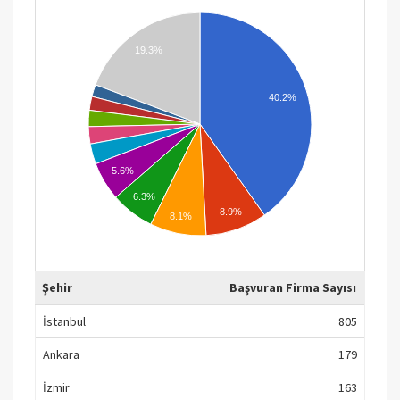
Enerji
61
Sağlık Hizmetleri
58
19.3%
Danışmanlık
56
40.2%
Lojistik, Taşımacılık, Kargo
56
Hizmetleri
Hububat, Bakliyat, Yağlı Tohumlar ve
51
5.6%
Mamulleri
6.3%
Hazırgiyim ve Konfeksiyon
42
8.9%
8.1%
Ağaç Mamülleri ve Orman Ürünleri
38
Mühendislik Hizmetleri
36
Şehir
Başvuran Firma Sayısı
Savunma ve Havacılık Sanayii
32
İstanbul
805
Su Ürünleri ve Hayvansal Mamuller
28
Ankara
179
Yaş Meyve ve Sebze
26
İzmir
163